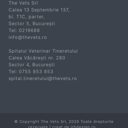
The Vets Srl
Calea 13 Septembrie 137,
bl. T1C, parter,
Sector 5, București
Tel:
0219688
info@thevets.ro
Spitalul Veterinar Tineretului
Calea Văcărești nr. 280
Sector 4, București
Tel:
0755 853 853
spital.tineretului@thevets.ro
© Copyright The Vets Srl,
2026 Toate drepturile
rezervate | creat de
irhdesign.ro