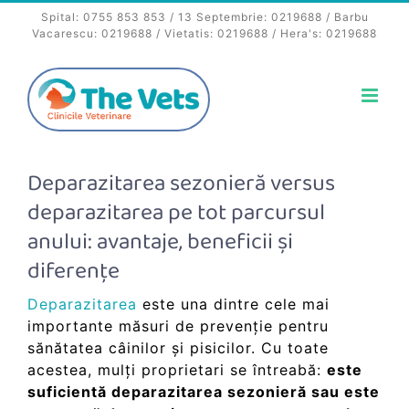
Skip
Spital:
0755 853 853
/ 13 Septembrie:
0219688
/ Barbu
to
Vacarescu:
0219688
/ Vietatis:
0219688
/ Hera's:
0219688
content
Deparazitarea sezonieră versus
deparazitarea pe tot parcursul
anului: avantaje, beneficii și
diferențe
Deparazitarea
este una dintre cele mai
importante măsuri de prevenție pentru
sănătatea câinilor și pisicilor. Cu toate
acestea, mulți proprietari se întreabă:
este
suficientă deparazitarea sezonieră sau este