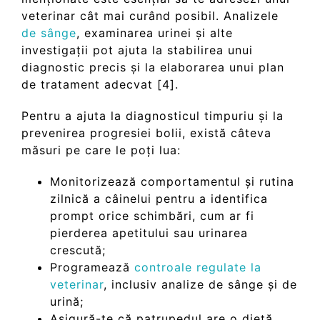
veterinar cât mai curând posibil.
Analizele
de sân
g
e
, examinarea urinei și alte
investigații pot ajuta la stabilirea unui
diagnostic precis și la elaborarea unui plan
de tratament adecvat [4].
Pentru a ajuta la diagnosticul timpuriu și la
prevenirea progresiei bolii, există câteva
măsuri pe care le poți lua:
Monitorizează comportamentul și rutina
zilnică a câinelui pentru a identifica
prompt orice schimbări, cum ar fi
pierderea apetitului sau urinarea
crescută;
Programează
controale re
g
ulate la
veterinar
, inclusiv analize de sânge și de
urină;
Asigură-te că patrupedul are o dietă