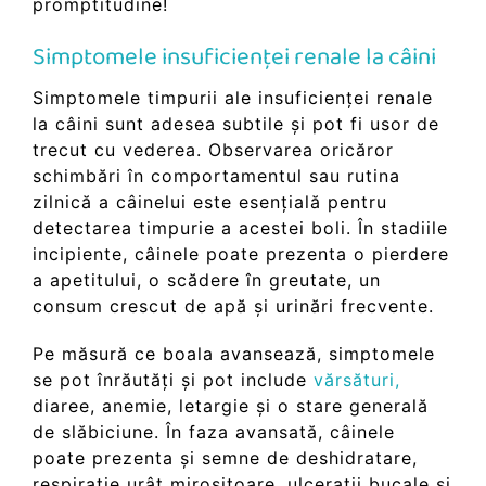
promptitudine!
Simptomele insuficienței renale la câini
Simptomele timpurii ale insuficienței renale
la câini sunt adesea subtile și pot fi usor de
trecut cu vederea. Observarea oricăror
schimbări în comportamentul sau rutina
zilnică a câinelui este esențială pentru
detectarea timpurie a acestei boli. În stadiile
incipiente, câinele poate prezenta o pierdere
a apetitului, o scădere în greutate, un
consum crescut de apă și urinări frecvente.
Pe măsură ce boala avansează, simptomele
se pot înrăutăți și pot include
vărsături
,
diaree, anemie, letargie și o stare generală
de slăbiciune. În faza avansată, câinele
poate prezenta și semne de deshidratare,
respirație urât mirositoare, ulcerații bucale și