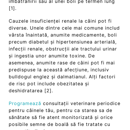
îmbătrânirii sau al unei boli pe termen lung
[1].
Cauzele insuficienței renale la câini pot fi
diverse. Unele dintre cele mai comune includ
vârsta înaintată, anumite medicamente, boli
precum diabetul și hipertensiunea arterială,
infecții renale, obstrucții ale tractului urinar
și ingestia unor anumite toxine. De
asemenea, anumite rase de câini pot fi mai
predispuse la această afecțiune, inclusiv
bulldogul englez și dalmatianul. Alți factori
de risc pot include obezitatea și
deshidratarea [2].
Pro
g
ramează
consultații veterinare periodice
pentru câinele tău, pentru ca starea sa de
sănătate să fie atent monitorizată și orice
posibile semne de boală să fie tratate cu