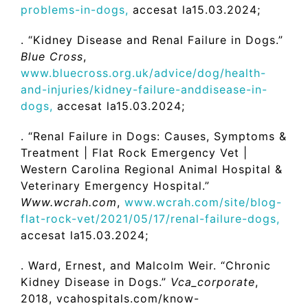
problems-in-do
g
s
,
accesat la15.03.2024;
. “Kidney Disease and Renal Failure in Dogs.”
Blue Cross
,
www.bluecross.or
g
.uk/advice/do
g
/health-
and-in
j
uries/kidne
y
-failure-anddisease-in-
do
g
s
,
accesat la15.03.2024;
. “Renal Failure in Dogs: Causes, Symptoms &
Treatment | Flat Rock Emergency Vet |
Western Carolina Regional Animal Hospital &
Veterinary Emergency Hospital.”
Www.wcrah.com
,
www.wcrah.com/site/blo
g
-
flat-rock-vet/2021/05/17/renal-failure-do
g
s
,
accesat la15.03.2024;
. Ward, Ernest, and Malcolm Weir. “Chronic
Kidney Disease in Dogs.”
Vca_corporate
,
2018, vcahospitals.com/know-