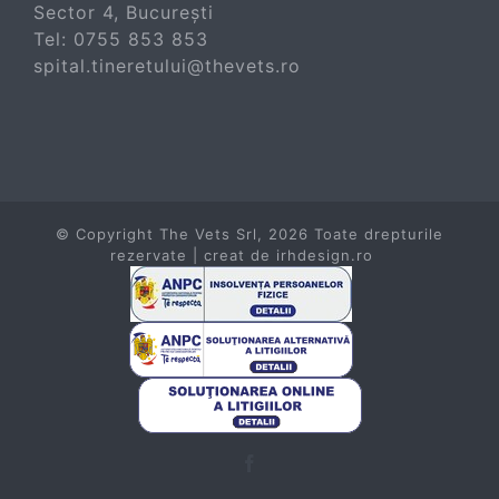
Sector 4, București
Tel:
0755 853 853
spital.tineretului@thevets.ro
© Copyright The Vets Srl,
2026 Toate drepturile
rezervate | creat de
irhdesign.ro
Facebook