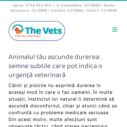
Skip
Spital:
0755 853 853
/ 13 Septembrie:
0219688
/ Barbu
to
Vacarescu:
0219688
/ Vietatis:
0219688
/ Hera's:
0219688
content
Animalul tău ascunde durerea:
semne subtile care pot indica o
urgență veterinară
Câinii și pisicile nu exprimă durerea în
același mod în care o fac oamenii. În multe
situații, instinctul lor natural îi determină să
ascundă disconfortul, chiar și atunci când se
confruntă cu probleme medicale serioase.
Din acest motiv, multe afecțiuni sunt
observate târziu, când starea pacientului