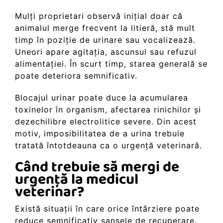
Mulți proprietari observă inițial doar că
animalul merge frecvent la litieră, stă mult
timp în poziție de urinare sau vocalizează.
Uneori apare agitația, ascunsul sau refuzul
alimentației. În scurt timp, starea generală se
poate deteriora semnificativ.
Blocajul urinar poate duce la acumularea
toxinelor în organism, afectarea rinichilor și
dezechilibre electrolitice severe. Din acest
motiv, imposibilitatea de a urina trebuie
tratată întotdeauna ca o urgență veterinară.
Când trebuie să mergi de
urgență la medicul
veterinar?
Există situații în care orice întârziere poate
reduce semnificativ șansele de recuperare.