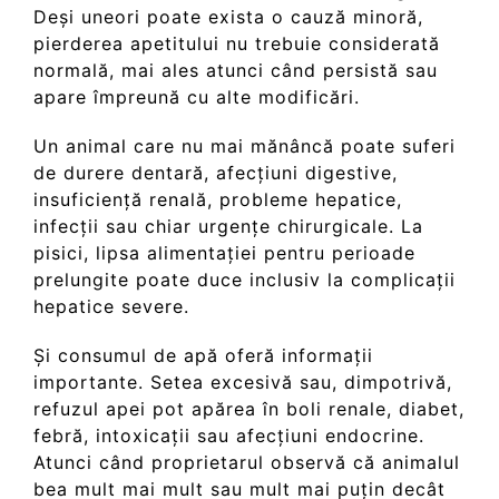
Deși uneori poate exista o cauză minoră,
pierderea apetitului nu trebuie considerată
normală, mai ales atunci când persistă sau
apare împreună cu alte modificări.
Un animal care nu mai mănâncă poate suferi
de durere dentară, afecțiuni digestive,
insuficiență renală, probleme hepatice,
infecții sau chiar urgențe chirurgicale. La
pisici, lipsa alimentației pentru perioade
prelungite poate duce inclusiv la complicații
hepatice severe.
Și consumul de apă oferă informații
importante. Setea excesivă sau, dimpotrivă,
refuzul apei pot apărea în boli renale, diabet,
febră, intoxicații sau afecțiuni endocrine.
Atunci când proprietarul observă că animalul
bea mult mai mult sau mult mai puțin decât