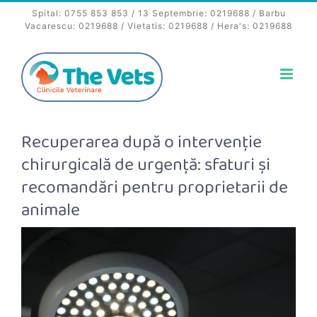
Skip
Spital:
0755 853 853
/ 13 Septembrie:
0219688
/ Barbu
to
Vacarescu:
0219688
/ Vietatis:
0219688
/ Hera's:
0219688
content
Recuperarea după o intervenție
chirurgicală de urgență: sfaturi și
recomandări pentru proprietarii de
animale