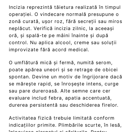
Incizia reprezintă tăietura realizată în timpul
operației. O vindecare normală presupune o
zonă curată, ușor roz, fără secreții sau miros
neplăcut. Verifică incizia zilnic, la aceeași
oră, și spală-te pe mâini înainte și după
control. Nu aplica alcool, creme sau soluții
improvizate fără acord medical.
O umflătură mică și fermă, numită serom,
poate apărea uneori și se retrage de obicei
spontan. Devine un motiv de îngrijorare dacă
se mărește rapid, se înroșește intens, curge
sau pare dureroasă. Alte semne care cer
evaluare includ febra, apatia accentuată,
durerea persistentă sau deschiderea firelor.
Activitatea fizică trebuie limitată conform
indicațiilor primite. Plimbările scurte, în lesă,