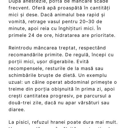
După anestezie, pofta de mâncare scade
frecvent. Oferă apă proaspătă în cantități
mici și dese. Dacă animalul bea rapid și
vomită, retrage vasul pentru 20–30 de
minute, apoi reia cu înghițituri mici. În
primele 24 de ore, hidratarea are prioritate.
Reintrodu mâncarea treptat, respectând
recomandările primite. De regulă, începi cu
porții mici, ușor digerabile. Evită
recompensele, resturile de la masă sau
schimbările bruște de dietă. Un exemplu
uzual: un câine operat abdominal primește o
treime din porția obișnuită în prima zi, apoi
crești cantitatea progresiv, pe parcursul a
două-trei zile, dacă nu apar vărsături sau
diaree.
La pisici, refuzul hranei poate dura mai mult.