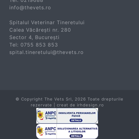
Tel:
0219688
info@thevets.ro
Spitalul Veterinar Tineretului
Calea Văcărești nr. 280
Sector 4, București
Tel:
0755 853 853
spital.tineretului@thevets.ro
© Copyright The Vets Srl,
2026 Toate drepturile
rezervate | creat de
irhdesign.ro