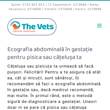
Skip
Spital:
0755 853 853
/ 13 Septembrie:
0219688
/ Barbu
to
Vacarescu:
0219688
/ Vietatis:
0219688
/ Hera's:
0219688
content
Ecografia abdominală în gestație
pentru pisica sau cățelușa ta
Cățelușa sau pisicuța ta urmează să facă
puișori. Felicitări! Pentru a te asigura că atât
ea, cât și micuții, sunt sănătoși, îți
recomandăm să faci o ecografie abdominală
în gestație sau, dacă medicul recomandă,
mai multe. În primul rând, este o metodă
sigură de diagnosticare a gestației. Uneori
doar ni se pare că pisica sau cățelușa