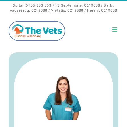
Skip
Spital:
0755 853 853
/ 13 Septembrie:
0219688
/ Barbu
to
Vacarescu:
0219688
/ Vietatis:
0219688
/ Hera's:
0219688
content