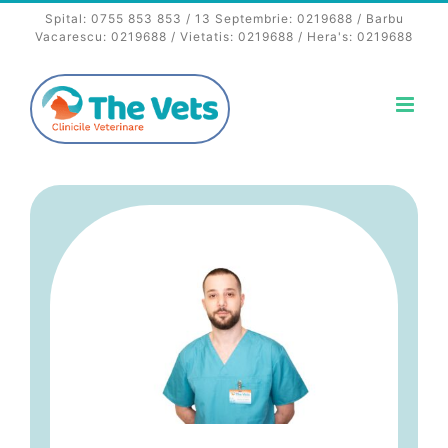
Skip
Spital:
0755 853 853
/ 13 Septembrie:
0219688
/ Barbu
to
Vacarescu:
0219688
/ Vietatis:
0219688
/ Hera's:
0219688
content