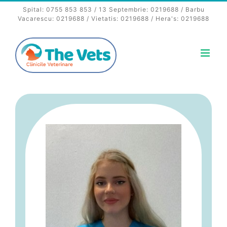
Skip
Spital:
0755 853 853
/ 13 Septembrie:
0219688
/ Barbu
to
Vacarescu:
0219688
/ Vietatis:
0219688
/ Hera's:
0219688
content