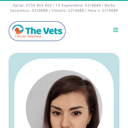
Skip
Spital:
0755 853 853
/ 13 Septembrie:
0219688
/ Barbu
to
Vacarescu:
0219688
/ Vietatis:
0219688
/ Hera's:
0219688
content