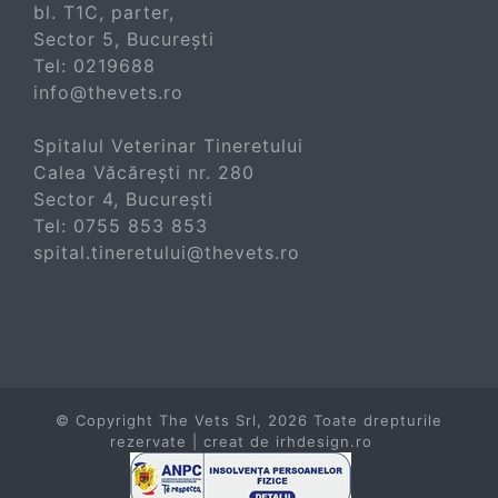
bl. T1C, parter,
Sector 5, București
Tel:
0219688
info@thevets.ro
Spitalul Veterinar Tineretului
Calea Văcărești nr. 280
Sector 4, București
Tel:
0755 853 853
spital.tineretului@thevets.ro
© Copyright The Vets Srl,
2026 Toate drepturile
rezervate | creat de
irhdesign.ro