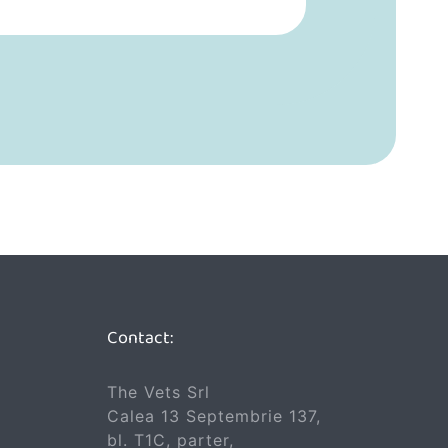
Contact:
The Vets Srl
Calea 13 Septembrie 137,
bl. T1C, parter,