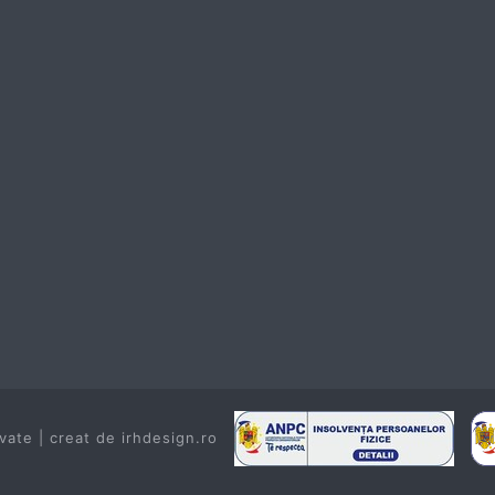
vate | creat de
irhdesign.ro