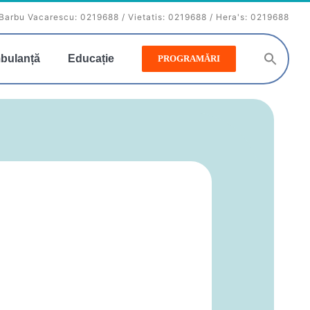
Barbu Vacarescu:
0219688
/ Vietatis:
0219688
/ Hera's:
0219688
bulanță
Educație
PROGRAMĂRI