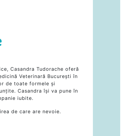
e
otice, Casandra Tudorache oferă
edicină Veterinară București în
r de toate formele și
unțite. Casandra își va pune în
mpanie iubite.
birea de care are nevoie.