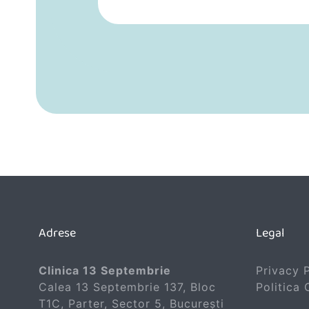
Adrese
Legal
Clinica 13 Septembrie
Privacy 
Calea 13 Septembrie 137, Bloc
Politica
T1C, Parter, Sector 5, București