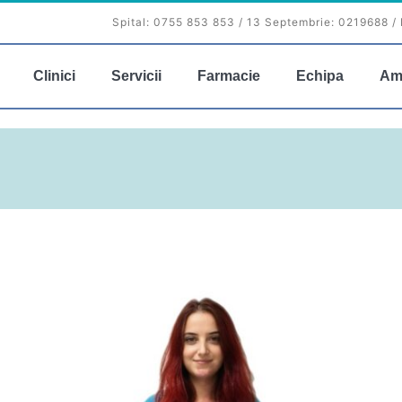
Spital:
0755 853 853
/ 13 Septembrie:
0219688
/ 
Clinici
Servicii
Farmacie
Echipa
Am