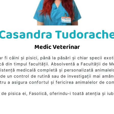
Casandra Tudorach
Medic Veterinar
 fi câini și pisici, până la păsări și chiar specii ex
că din timpul facultății. Absolventă a Facultății de M
istență medicală completă și personalizată animalelo
 de un control de rutină sau de investigații mai amăn
tru a asigura confortul și fericirea animalelor de co
i de pisica ei, Fasolică, oferindu-i toată atenția și iu