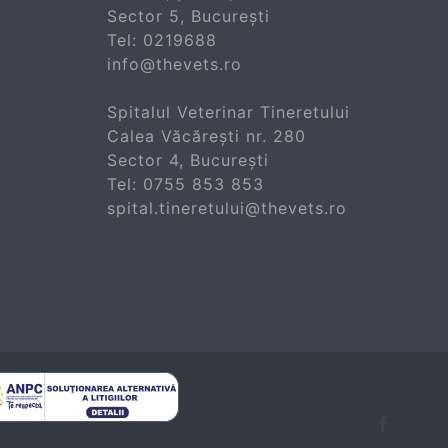
Sector 5, București
Tel:
0219688
info@thevets.ro
Spitalul Veterinar Tineretului
Calea Văcărești nr. 280
Sector 4, București
Tel:
0755 853 853
spital.tineretului@thevets.ro
Facebo