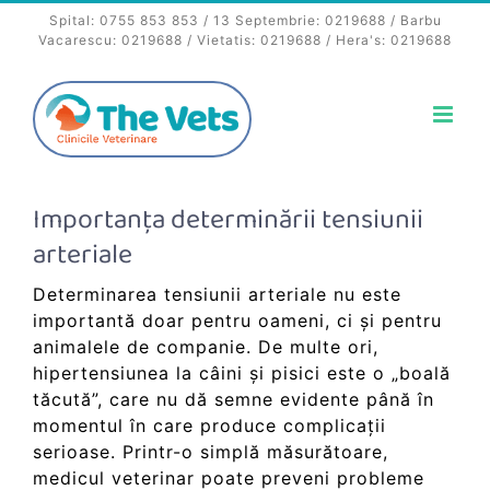
Skip
Spital:
0755 853 853
/ 13 Septembrie:
0219688
/ Barbu
to
Vacarescu:
0219688
/ Vietatis:
0219688
/ Hera's:
0219688
content
Importanța determinării tensiunii
arteriale
Determinarea tensiunii arteriale nu este
importantă doar pentru oameni, ci și pentru
animalele de companie. De multe ori,
hipertensiunea la câini și pisici este o „boală
tăcută”, care nu dă semne evidente până în
momentul în care produce complicații
serioase. Printr-o simplă măsurătoare,
medicul veterinar poate preveni probleme