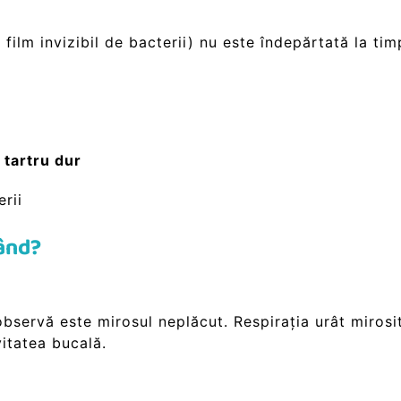
film invizibil de bacterii) nu este îndepărtată la tim
n
tartru dur
rii
rând?
bservă este mirosul neplăcut. Respirația urât mirosit
vitatea bucală.