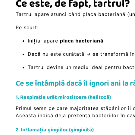
Ce este, de fapt, tartrul?
Tartrul apare atunci când placa bacteriană (un 
Pe scurt:
Inițial apare
placa bacteriană
Dacă nu este curățată → se transformă î
Tartrul devine un mediu ideal pentru bacte
Ce se întâmplă dacă îl ignori ani la 
1. Respirație urât mirositoare (halitoză)
Primul semn pe care majoritatea stăpânilor îl o
Aceasta indică deja prezența bacteriilor în ca
2. Inflamația gingiilor (gingivită)