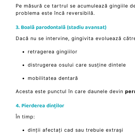
Pe măsură ce tartrul se acumulează gingiile dev
problema este încă reversibilă.
3. Boală parodontală (stadiu avansat)
Dacă nu se intervine, gingivita evoluează cătr
retragerea gingiilor
distrugerea osului care susține dintele
mobilitatea dentară
Acesta este punctul în care daunele devin
per
4. Pierderea dinților
În timp:
dinții afectați cad sau trebuie extrași