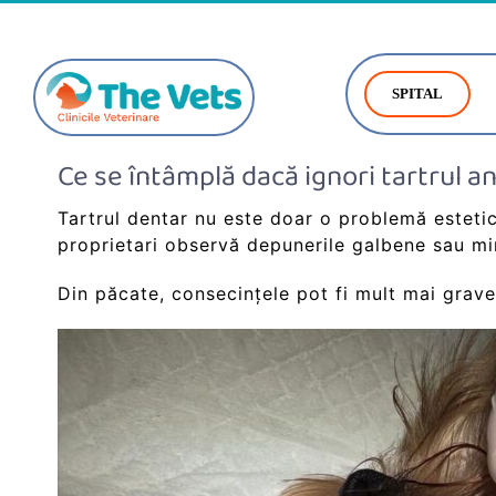
Skip
to
content
SPITAL
Ce se întâmplă dacă ignori tartrul ani
Tartrul dentar nu este doar o problemă estetic
proprietari observă depunerile galbene sau mir
Din păcate, consecințele pot fi mult mai grave