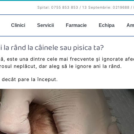
Spital:
0755 853 853
/ 13 Septembrie:
0219688
/ 
Clinici
Servicii
Farmacie
Echipa
Am
 la rând la câinele sau pisica ta?
ă, este una dintre cele mai frecvente și ignorate afe
osul neplăcut, dar aleg să le ignore ani la rând.
 decât pare la început.