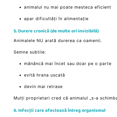
animalul nu mai poate mesteca eficient
apar dificultăți în alimentație
5. Durere cronică (de multe ori invizibilă)
Animalele NU arată durerea ca oamenii.
Semne subtile:
mănâncă mai încet sau doar pe o parte
evită hrana uscată
devin mai retrase
Mulți proprietari cred că animalul „s-a schimba
6. Infecții care afectează întreg organismul