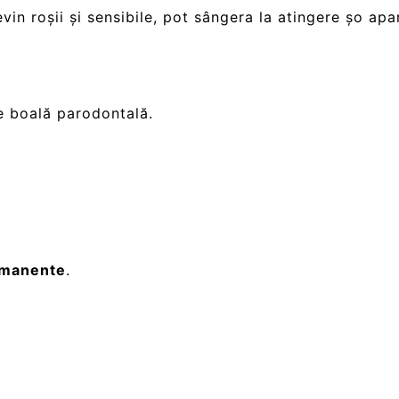
in roșii și sensibile, pot sângera la atingere șo apar
e boală parodontală.
manente
.