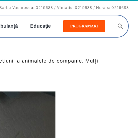
Barbu Vacarescu:
0219688
/ Vietatis:
0219688
/ Hera's:
0219688
bulanță
Educație
PROGRAMĂRI
cțiuni la animalele de companie. Mulți