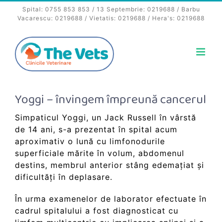
Skip
Spital:
0755 853 853
/ 13 Septembrie:
0219688
/ Barbu
to
Vacarescu:
0219688
/ Vietatis:
0219688
/ Hera's:
0219688
content
Yoggi – învingem împreună cancerul
Simpaticul Yoggi, un Jack Russell în vârstă
de 14 ani, s-a prezentat în spital acum
aproximativ o lună cu limfonodurile
superficiale mărite în volum, abdomenul
destins, membrul anterior stâng edemațiat și
dificultăți în deplasare.
În urma examenelor de laborator efectuate în
cadrul spitalului a fost diagnosticat cu