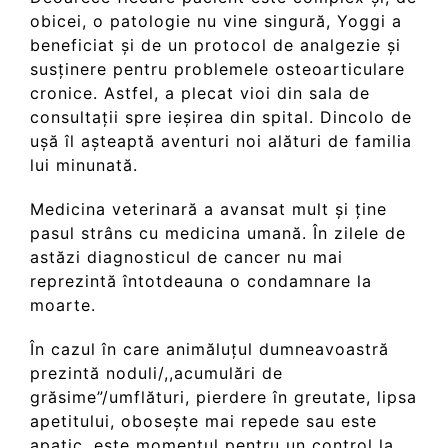
obicei, o patologie nu vine singură, Yoggi a
beneficiat și de un protocol de analgezie și
susținere pentru problemele osteoarticulare
cronice. Astfel, a plecat vioi din sala de
consultații spre ieșirea din spital. Dincolo de
ușă îl așteaptă aventuri noi alături de familia
lui minunată.
Medicina veterinară a avansat mult și ține
pasul strâns cu medicina umană. În zilele de
astăzi diagnosticul de cancer nu mai
reprezintă întotdeauna o condamnare la
moarte.
În cazul în care animăluțul dumneavoastră
prezintă noduli/,,acumulări de
grăsime”/umflături, pierdere în greutate, lipsa
apetitului, obosește mai repede sau este
apatic, este momentul pentru un control la