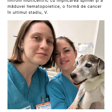
limfom multicentric cu implicarea splinei și a
măduvei hematopoietice, o formă de cancer
în ultimul stadiu, V.