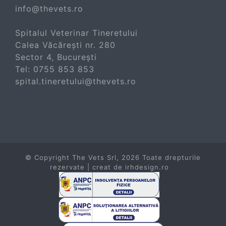
info@thevets.ro
Spitalul Veterinar Tineretului
Calea Văcărești nr. 280
Sector 4, București
Tel:
0755 853 853
spital.tineretului@thevets.ro
© Copyright The Vets Srl,
2026 Toate drepturile
rezervate | creat de
irhdesign.ro